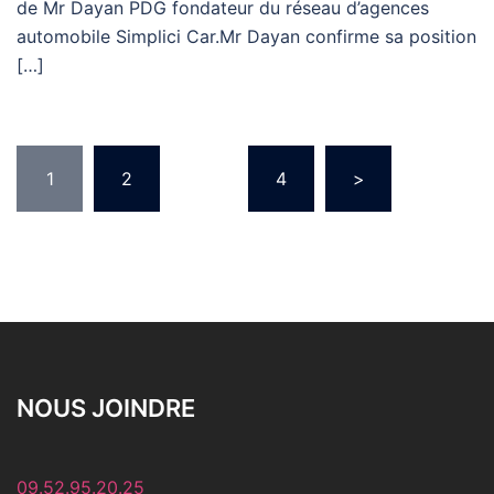
de Mr Dayan PDG fondateur du réseau d’agences
automobile Simplici Car.Mr Dayan confirme sa position
[…]
1
2
…
4
>
NOUS JOINDRE
09.52.95.20.25