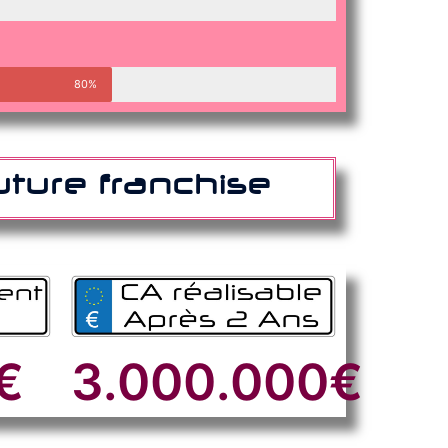
80%
future franchise
€
3.000
.000€