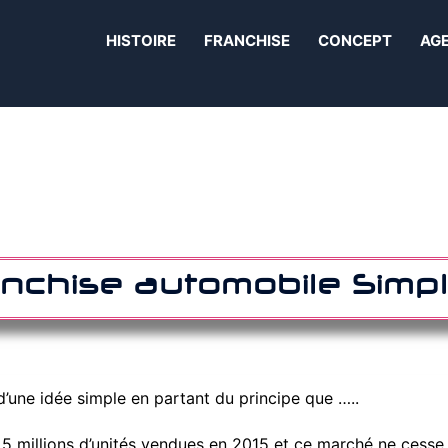
HISTOIRE
FRANCHISE
CONCEPT
AG
anchise automobile Simpli
d’une idée simple en partant du principe que …..
 5 millions d’unités vendues en 2015 et ce marché ne cesse 