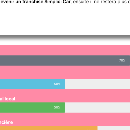
evenir un franchisé Simplici Car
, ensuite il ne restera plus 
70%
50%
l local
50%
ncière