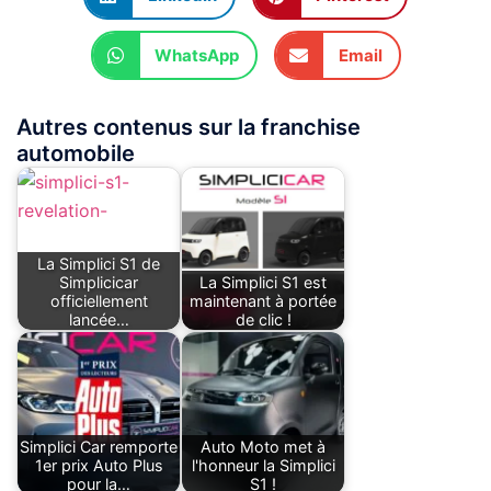
WhatsApp
Email
Autres contenus sur la franchise
automobile
La Simplici S1 de
Simplicicar
La Simplici S1 est
officiellement
maintenant à portée
lancée…
de clic !
Simplici Car remporte
Auto Moto met à
1er prix Auto Plus
l'honneur la Simplici
pour la…
S1 !